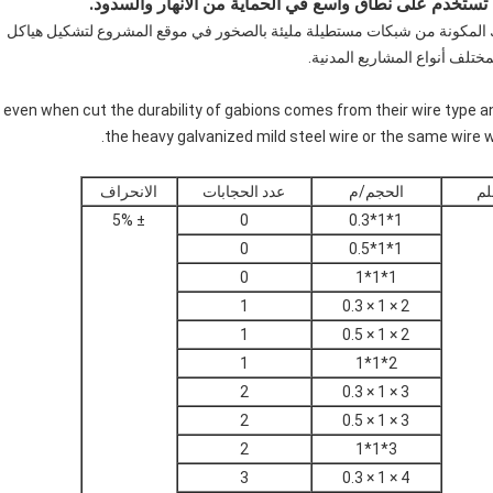
تستخدم على نطاق واسع في
الحماية من الأنهار والسدود.
المكونة من شبكات مستطيلة مليئة بالصخور في موقع المشروع لتشكيل هياكل
مختلف أنواع المشاريع المدنية.
even when cut the durability of gabions comes from their wire type and coating—whether it i
the heavy galvanized mild steel wire or the same wire wi
لم
الحجم/م
عدد الحجابات
الانحراف
± 5%
0
1*1*0.3
0
1*1*0.5
0
1*1*1
1
2 × 1 × 0.3
1
2 × 1 × 0.5
1
2*1*1
2
3 × 1 × 0.3
2
3 × 1 × 0.5
2
3*1*1
3
4 × 1 × 0.3