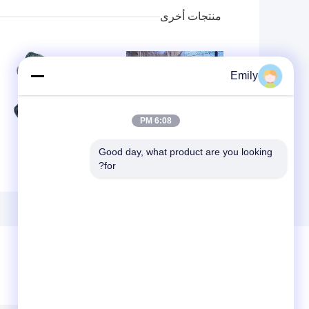
منتجات أخرى
Emily
6:08 PM
حواجز هيكساجريد
شباك الدواجن
Good day, what product are you looking 
المعدنية، شبكة
المسبوكة ومغطاة بـ
for?
هيكساجونال، 6 ×
PVC والصلب
150 قدم
المقاوم للصدأ
ترك رسالة