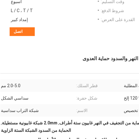
وقت التسليم:
أسبوع
شروط الدفع:
L / C ، T / T
القدرة على العرض:
إمداد كبير
اتصل
 المطلية
قطر السلك:
2.0-5.0 مم
شكل حفرة:
سداسي الشكل
 تخصيص
الاسم:
شبكة التراب سداسية
ماية من التجفيف في النهر غابيون ستة أطراف
,
2.0mm شبكة غابيونية مستطيلة
,
الحماية من السدود الشبكة الستة الزاوية