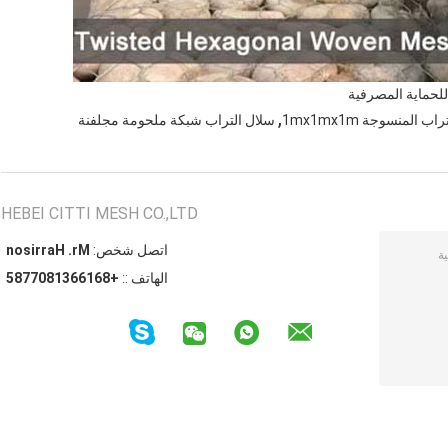
للحماية المصرفية
,
ب المنسوجة 1mx1mx1m
سلال التراب شبكة ملحومة مجلفنة
HEBEI CITTI MESH CO.,LTD
اتصل شخص:
Mr. Harrison
الهاتف ::
+8616631807785