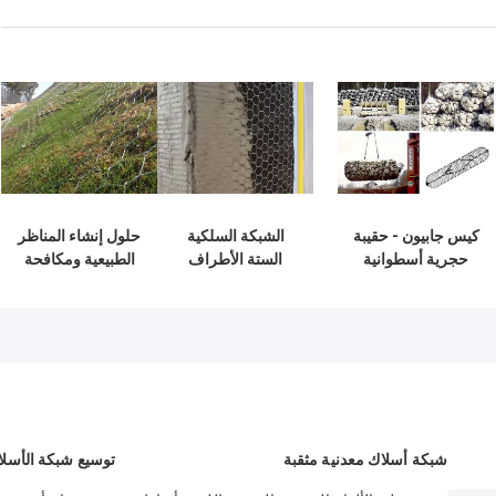
كيس جابيون - حقيبة
الشبكة السلكية
حلول إنشاء المناظر
حجرية أسطوانية
الستة الأطراف
الطبيعية ومكافحة
مقاومة للتآكل
تستخدم كشبكة
التعرية للمنحدرات
البستوك لتعزيز
السقف والجدار
شبكة أسلاك معدنية مثقبة
توسيع شبكة الأسلا