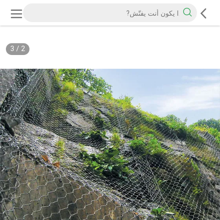
3
/
2