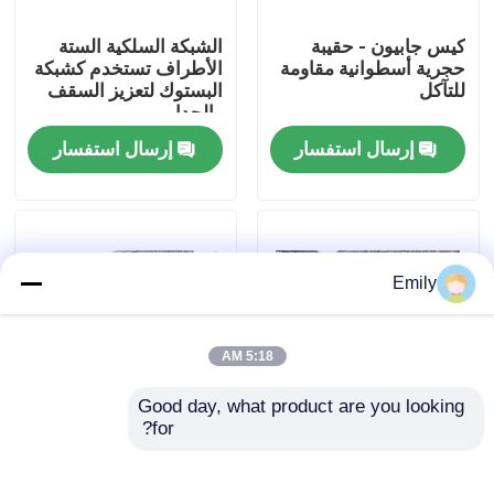
كيس جابيون - حقيبة
الشبكة السلكية الستة
جولة في المصنع
حجرية أسطوانية مقاومة
الأطراف تستخدم كشبكة
للتآكل
البستوك لتعزيز السقف
والجدار
مراقبة الجودة
إرسال استفسار
إرسال استفسار
اتصل بنا
أخبار
Emily
القضايا
5:18 AM
Good day, what product are you looking 
توسيع شبكة الأسلاك المعدنية
for?
حلول إنشاء المناظر
شبكة سلكية هكساجونال
الطبيعية ومكافحة التعرية
مصقولة للسياج الدائم
للمنحدرات
شبكة أسلاك معدنية مثقبة