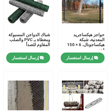
حواجز هيكساجريد
شباك الدواجن المسبوكة
المعدنية، شبكة
ومغطاة بـ PVC والصلب
هيكساجونال، 6 × 150
المقاوم للصدأ
قدم
إرسال استفسار
إرسال استفسار
المنزل
المنتجات
حولنا