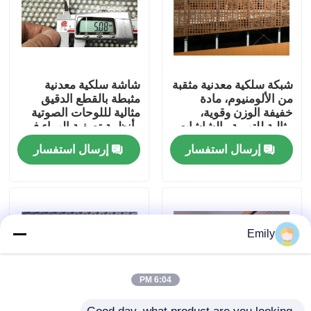
جولة في المصنع
مراقبة الجودة
شبكة سلكية معدنية مثقبة
شاشة سلكية معدنية
من الألومنيوم، مادة
مثبطة بالقطع الدقيق
خفيفة الوزن وقوية،
مثالية لللوحات الصوتية
مثالية للتهوية والشاشات
وأنظمة تصفية الهواء في
اتصل بنا
والحواجز الواقية
المباني التجارية
إرسال استفسار
إرسال استفسار
أخبار
القضايا
Emily
توسيع شبكة الأسلاك المعدنية
6:04 PM
شبكة أسلاك معدنية مثقبة