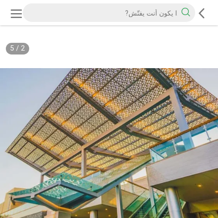
5
/
2