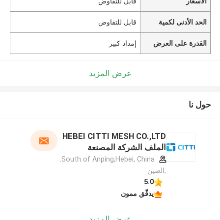
الأسعار
قابل للتفاوض
الحد الأدنى لكمية
قابل للتفاوض
القدرة على العرض
إمداد كبير
عرض المزيد
حول نا
HEBEI CITTI MESH CO.,LTD
الملف الشركة المصنعة
South of Anping,Hebei, China.
,الصين
5.0
يدقّق ممون
عرض المزيد