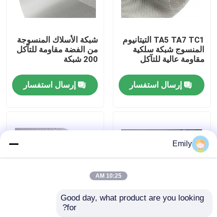
جولة في المصنع
TA5 TA7 TC1 التيتانيوم
شبكة الأسلاك المنسوجة
المنسوج شبكة سلكية
من الفضة مقاومة للتآكل
مراقبة الجودة
مقاومة عالية للتآكل
200 شبكة
إرسال استفسار
إرسال استفسار
اتصل بنا
أخبار
Emily
القضايا
10:25 AM
توسيع شبكة الأسلاك المعدنية
Good day, what product are you looking 
for?
1-50 شبكة الشبكة
شبكة أسلاك المونيل –
شبكة أسلاك معدنية مثقبة