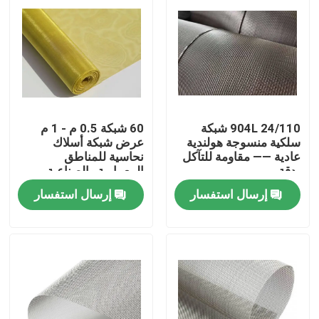
904L 24/110 شبكة
60 شبكة 0.5 م - 1 م
سلكية منسوجة هولندية
عرض شبكة أسلاك
عادية —— مقاومة للتآكل
نحاسية للمناطق
بدقة
المعمارية والصناعية
والكيميائية
إرسال استفسار
إرسال استفسار
المنزل
المنتجات
حولنا