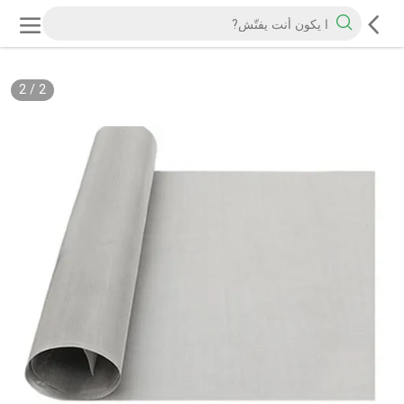
2
/
2