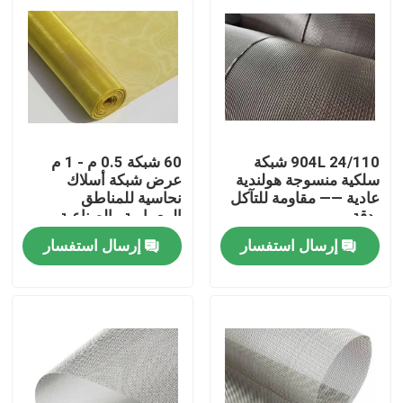
904L 24/110 شبكة
60 شبكة 0.5 م - 1 م
سلكية منسوجة هولندية
عرض شبكة أسلاك
عادية —— مقاومة للتآكل
نحاسية للمناطق
بدقة
المعمارية والصناعية
والكيميائية
إرسال استفسار
إرسال استفسار
المنزل
المنتجات
حولنا