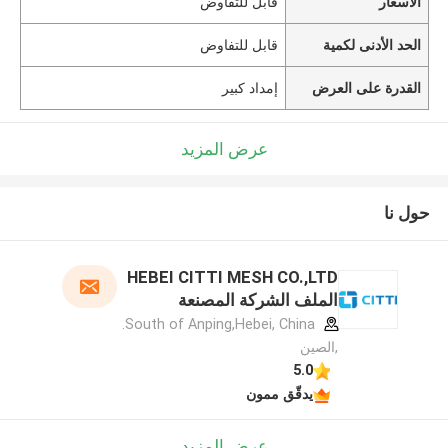
الأسعار
قابل للتفاوض
الحد الأدنى لكمية
قابل للتفاوض
القدرة على العرض
إمداد كبير
عرض المزيد
حول نا
HEBEI CITTI MESH CO.,LTD
الملف الشركة المصنعة
South of Anping,Hebei, China.
,الصين
5.0
يدقّق ممون
عرض المزيد