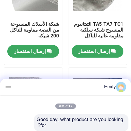
جولة في المصنع
TA5 TA7 TC1 التيتانيوم
شبكة الأسلاك المنسوجة
المنسوج شبكة سلكية
من الفضة مقاومة للتآكل
مراقبة الجودة
مقاومة عالية للتآكل
200 شبكة
إرسال استفسار
إرسال استفسار
اتصل بنا
أخبار
Emily
القضايا
2:17 AM
توسيع شبكة الأسلاك المعدنية
Good day, what product are you looking 
for?
1-50 شبكة الشبكة
شبكة أسلاك المونيل –
شبكة أسلاك معدنية مثقبة