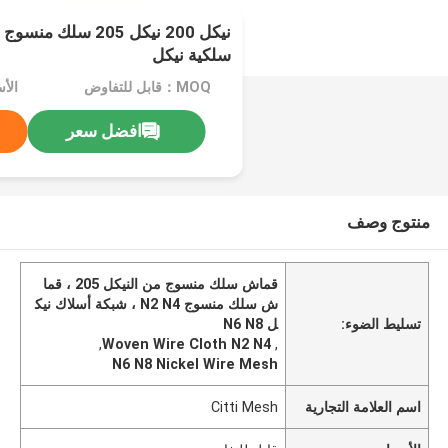
سلكية نيكل
MOQ：قابل للتفاوض
الأ
افضل سعر
منتوج وصف
قماش سلك منسوج من النيكل 205 ، قما
ش سلك منسوج N2 N4 ، شبكة أسلاك نيك
تسليط الضوء:
ل N6 N8
,
Woven Wire Cloth N2 N4
,
N6 N8 Nickel Wire Mesh
اسم العلامة التجارية
Citti Mesh