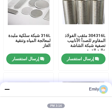
جولة في المصنع
مراقبة الجودة
304316L مثقب الفولاذ
316L شبكة سلكية ملبدة
المقاوم للصدأ الأنابيب
لمعالجة المياه وتنقية
تصفية شبكة الشاشة
الغاز
اتصل بنا
عالية القوة
إرسال استفسار
إرسال استفسار
أخبار
القضايا
Emily
توسيع شبكة الأسلاك المعدنية
3:14 PM
شبكة أسلاك معدنية مثقبة