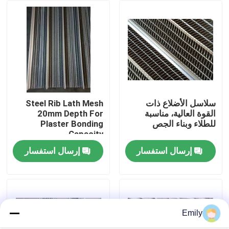
جولة في المصنع
مراقبة الجودة
اتصل بنا
سلاسل الأضلاع ذات
Steel Rib Lath Mesh
القوة العالية، مناسبة
20mm Depth For
للطلاء وبناء الجص
Plaster Bonding
أخبار
Capacity
إرسال استفسار
إرسال استفسار
القضايا
توسيع شبكة الأسلاك المعدنية
Emily
شبكة أسلاك معدنية مثقبة