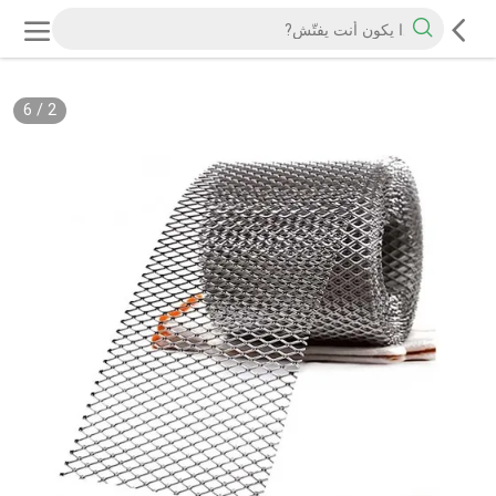
6
/
2