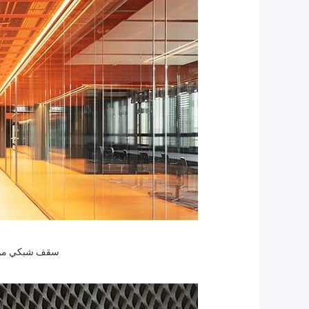
سقف شبكي موس