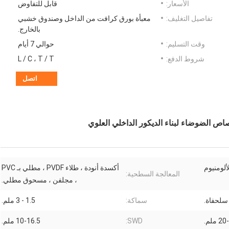
الأسعار:
قابل للتفاوض
تفاصيل التغليف:
معبأة بورق كرافت من الداخل وصندوق خشبي
بالخارج.
وقت التسليم:
حوالي 7 أيام
شروط الدفع:
L / C ، T / T
اتصل
 الضوضاء لبناء الديكور الداخلي العلوي
ألومنيوم
أكسدة أنودة ، طلاء PVDF ، مطلي بـ PVC
المعالجة السطحية:
، مجلفن ، مسحوق مطلي.
سلحفاة.
سماكة:
1.5 - 3 ملم.
 ملم.
SWD:
10-16.5 ملم.