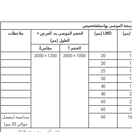
وسعة الموصى بها
سقف
تخصيص
LWD (مم)
الحجم الموصى به: العرض ×
ملاحظات
الطول (مم)
الحجم 1
مقاس
2
1200 × 2000
1000 × 2000
20
1
20
1
25
1
30
1
40
1
40
2
60
2
60
3
16
60
سداسية (مفصل
حوالي 20 مم)
مقاص آخر موجود عند الطلب.