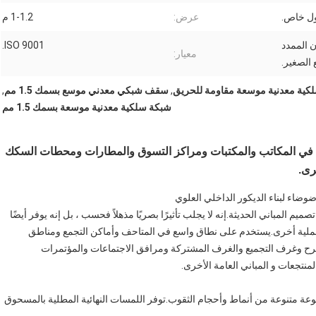
عرض:
1-1.2 م
ن الممدد
ISO 9001.
معيار:
الصغير.
كية معدنية موسعة مقاومة للحريق
,
سقف شبكي معدني موسع بسمك 1.5 مم
,
شبكة سلكية معدنية موسعة بسمك 1.5 مم
 xpanded على نطاق واسع في المكاتب والمكتبات ومراكز التسوق والمطارات ومحطات السكك
رى.
اء لبناء الديكور الداخلي العلوي
ميم المباني الحديثة.إنه لا يجلب تأثيرًا بصريًا مذهلاً فحسب ، بل إنه يوفر أيضًا
لية أخرى.يستخدم على نطاق واسع في المتاحف وأماكن التجمع ومناطق
سرح وغرف التجميع والغرف المشتركة ومرافق الاجتماعات والمؤتمرات
نتجعات و المباني العامة الأخرى.
عة متنوعة من أنماط وأحجام الثقوب.توفر اللمسات النهائية المطلية بالمسحوق