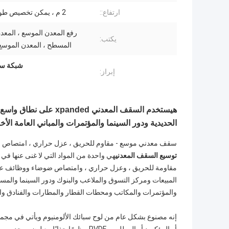
ارتفاع::
2 م ، يمكن تخصيص طول خاص.
رفع المعدن الموسع ، المعد
يكتب:
المسطح ، المعدن الموسع 
شبكة سل
إبراز:
ه
يستخدم السقف المعدني
الحديدية ودور السينما والمؤتمرات والمباني العامة الأخ
سقف معدني موسع - مقاوم للحريق ، عزل حراري ، امتصاص ضوض
توسيع السقف المعدني
هي واحدة من المواد التي لا غنى عنها في تص
مقاومة للحريق ، وعزل حراري ، وامتصاص ضوضاء ووظائف عم
المبيعات ومركز التسوق والملاعب والبنوك ودور السينما والم
والمؤتمرات والمكاتب ومحطات القطار والمطارات والفنادق والم
إنه مصنوع بشكل عام من لوح سبائك الألومنيوم ويأتي في مجمو