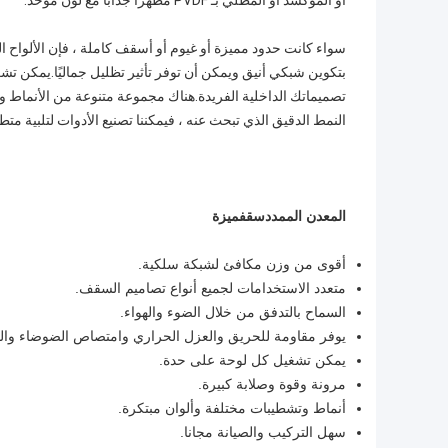
أو المؤكسد أو المطلي بـ PVDF مظهرًا جذابًا مع لون موحد.
سواء كانت حدود مميزة أو غيوم أو أسقف كاملة ، فإن الألواح ال
بتكوين شبكي أنيق ويمكن أن توفر تأثير تظليل جماليًا.يمكن تشغ
تصميماتك الداخلية الفريدة.هناك مجموعة متنوعة من الأنماط وا
النمط الدقيق الذي تبحث عنه ، فيمكننا تصنيع الأدوات لتلبية متط
المعدن الممدد
سقف
ميزة
أقوى من وزن مكافئ لشبكة سلكية.
متعدد الاستخدامات لجميع أنواع تصاميم السقف.
السماح بالتدفق من خلال الضوء والهواء.
يوفر مقاومة للحريق والعزل الحراري وامتصاص الضوضاء والو
يمكن تشغيل كل لوحة على حدة.
مرونة وقوة وصلابة كبيرة.
أنماط وتشطيبات مختلفة وألوان مبتكرة.
سهل التركيب والصيانة مجانا.