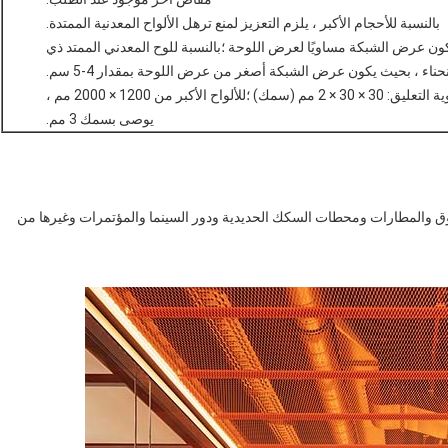
بالنسبة للأحجام الأكبر ، يلزم التعزيز لمنع ترهل الألواح المعدنية الممتدة.
كون عرض الشبكة مساويًا لعرض اللوحة ؛بالنسبة للوح المعدني الممتد ذي
انحناء ، بحيث يكون عرض الشبكة أصغر من عرض اللوحة بمقدار 4-5 سم.
حجم الإطار: زاوية الألومنيوم: 30 × 30 × 2 مم (سمك) ؛زاوية التعليق: 30 × 30 × 2 مم (سمك) ؛للألواح الأكبر من 1200 × 2000 مم ،
يوصى بسمك 3 مم.
ق والمطارات ومحطات السكك الحديدية ودور السينما والمؤتمرات وغيرها من