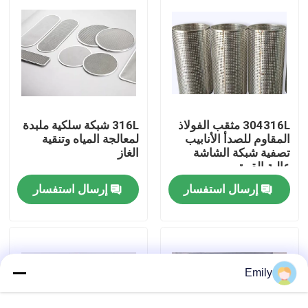
جولة في المصنع
مراقبة الجودة
304316L مثقب الفولاذ
316L شبكة سلكية ملبدة
اتصل بنا
المقاوم للصدأ الأنابيب
لمعالجة المياه وتنقية
تصفية شبكة الشاشة
الغاز
عالية القوة
أخبار
إرسال استفسار
إرسال استفسار
القضايا
توسيع شبكة الأسلاك المعدنية
Emily
شبكة أسلاك معدنية مثقبة