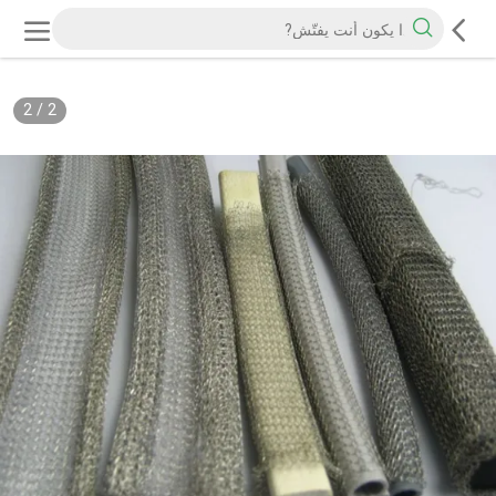
2
/
2