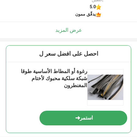
5.0
يدقّق ممون
عرض المزيد
احصل على افضل سعر ل
رغوة أو المطاط الأساسية طوقا
شبكة سلكية محبوك لأختام
المغنطرون
استمر