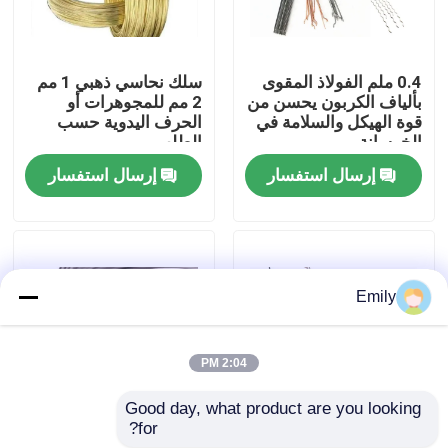
جولة في المصنع
0.4 ملم الفولاذ المقوى
سلك نحاسي ذهبي 1 مم
بألياف الكربون يحسن من
2 مم للمجوهرات أو
مراقبة الجودة
قوة الهيكل والسلامة في
الحرف اليدوية حسب
الخرسانة
الطلب
إرسال استفسار
إرسال استفسار
اتصل بنا
أخبار
Emily
القضايا
2:04 PM
توسيع شبكة الأسلاك المعدنية
Good day, what product are you looking 
for?
التعزيز من ألياف الفولاذ
304L 316L سلك الفولاذ
شبكة أسلاك معدنية مثقبة