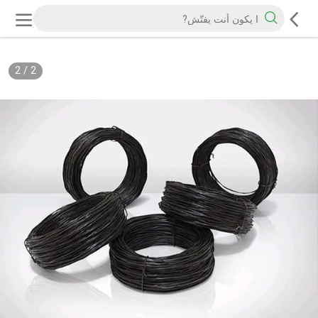
2
/
2