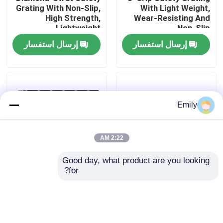
Grating With Non-Slip,
With Light Weight,
High Strength,
Wear-Resisting And
Lightweight
Non-Slip
جولة في المصنع
إرسال استفسار
إرسال استفسار
مراقبة الجودة
اتصل بنا
Emily
أخبار
2:22 AM
القضايا
Good day, what product are you looking 
for?
صريف فولاذي مغلق
السواج مقفل الشبكية
بالضغط - مشترك ،
خفيفة الوزن سعة حمولة
توسيع شبكة الأسلاك المعدنية
متكامل ، كوة ، واجب
عالية
ثقيل لواجهة المبنى ،
المنصة ، السلم أو الرف
شبكة أسلاك معدنية مثقبة
إرسال استفسار
إرسال استفسار