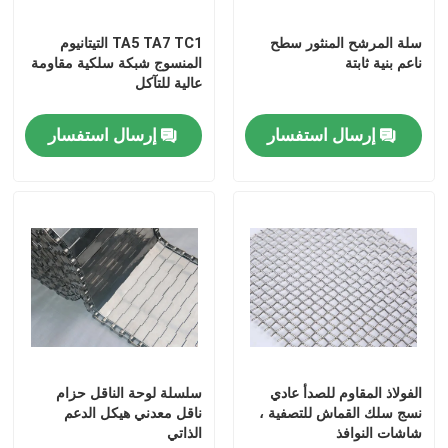
سلة المرشح المنثور سطح
TA5 TA7 TC1 التيتانيوم
ناعم بنية ثابتة
المنسوج شبكة سلكية مقاومة
عالية للتآكل
إرسال استفسار
إرسال استفسار
الفولاذ المقاوم للصدأ عادي
سلسلة لوحة الناقل حزام
نسج سلك القماش للتصفية ،
ناقل معدني هيكل الدعم
شاشات النوافذ
الذاتي