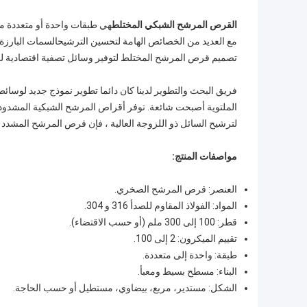
القرص المرشح الشبكي المختلط
هي طبقات واحدة أو متعددة من
مع العديد من الخصائص الهامة لتحسين الترشيحالسمات البارزة
تصميم قرص المرشح المختلط لتوفير وسائل تصفية اقتصادية لل
فريق البحث والتطوير لدينا كان دائما تطوير نموذج جديد لوس
الملتوية أصبحت شائعة. توفر أقراص المرشح الشبكية المشدودة
لترشيح السائل ذو اللزوجة العالية ، فإن قرص المرشح المشد
مواصفات المنتج:
العنصر: قرص المرشح الصخري.
المواد: الفولاذ المقاوم للصدأ 316 و 304.
قطر: 100 إلى 300 ملم (أو حسب الاقتضاء).
تقييم الميكرون: 2 إلى 100.
طبقة: واحدة إلى متعددة.
البناء: مسطح بسيط ومعبأ.
الشكل: مستدير، مربع، بيضاوي، مستطيل أو حسب الحاجة.