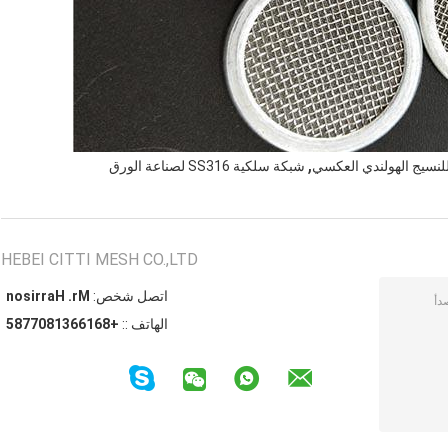
,
لنسيج الهولندي العكسي
شبكة سلكية SS316 لصناعة الورق
HEBEI CITTI MESH CO.,LTD
اتصل شخص:
Mr. Harrison
الهاتف ::
+8616631807785