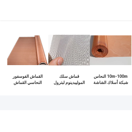
10m-100m النحاس
قماش سلك
القماش الفوسفور
شبكة أسلاك الشاشة
الموليبدينوم لبترول
النحاسي القماش
عادي نسج شبكة
الطاقة النووية في
الأسلاك النحاسية
معدنية نحاسية
الفضاء
المقاومة للتآكل