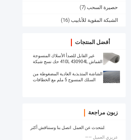
حصيرة السحب
(7)
الشبكة المقوية للأنابيب
(16)
أفضل المنتجات
غير القابل للصدأ الأسلاك المنسوجة
القماش 410L 430904L حك نسج شبكة
سلكية
الشاشة المتذبذبة العادية المضغوطة من
السلك المنسوج 5 ملم مع الخطافات
زبون مراجعة
لنتحدث عن العمل. اتصل بنا وسنناقش أكثر.
—— عزيزي العميل