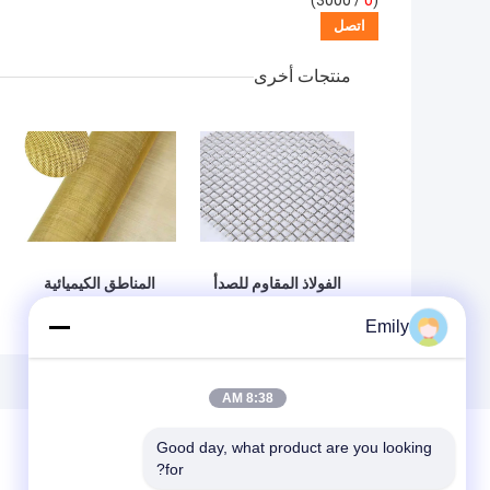
/ 3000)
0
(
منتجات أخرى
الفولاذ المقاوم للصدأ
المناطق الكيميائية
عادي نسج سلك
المعمارية المنسوجة
Emily
القماش للتصفية ،
سلك القماش شبكة
شاشات النوافذ
أسلاك النحاس
الزخرفية
8:38 AM
Good day, what product are you looking 
for?