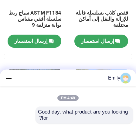
قفص كلاب بسلسلة قابلة
ASTM F1184 سياج ربط
جولة في المصنع
للإزالة والنقل إلى أماكن
سلسلة أفقي مقياس
مختلفة
بوابة منزلقة 9
مراقبة الجودة
إرسال استفسار
إرسال استفسار
اتصل بنا
أخبار
Emily
القضايا
4:48 PM
Good day, what product are you looking 
توسيع شبكة الأسلاك المعدنية
for?
بوابة السياج الزنجي تزين
سياج شبكي يمنع الآفات
الفناء والحديقة وتحمي
والطيور من الوصول إلى
ممتلكاتك
الدفيئة
شبكة أسلاك معدنية مثقبة