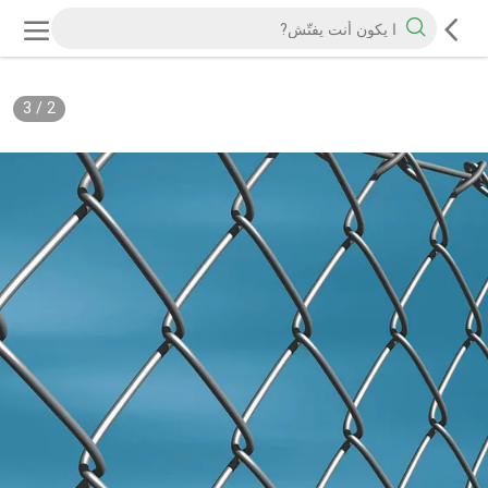
3
/
2