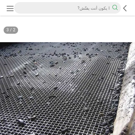
3
/
2