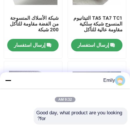
جولة في المصنع
TA5 TA7 TC1 التيتانيوم
شبكة الأسلاك المنسوجة
المنسوج شبكة سلكية
من الفضة مقاومة للتآكل
مقاومة عالية للتآكل
200 شبكة
مراقبة الجودة
إرسال استفسار
إرسال استفسار
اتصل بنا
أخبار
Emily
القضايا
9:32 AM
توسيع شبكة الأسلاك المعدنية
Good day, what product are you looking 
for?
1-50 شبكة الشبكة
شبكة أسلاك المونيل –
السلكية المنسوجة من
شائعة في أغراض
شبكة أسلاك معدنية مثقبة