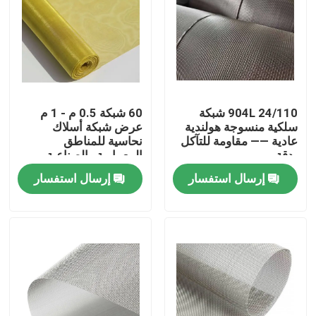
904L 24/110 شبكة
60 شبكة 0.5 م - 1 م
سلكية منسوجة هولندية
عرض شبكة أسلاك
عادية —— مقاومة للتآكل
نحاسية للمناطق
بدقة
المعمارية والصناعية
والكيميائية
إرسال استفسار
إرسال استفسار
المنزل
المنتجات
حولنا