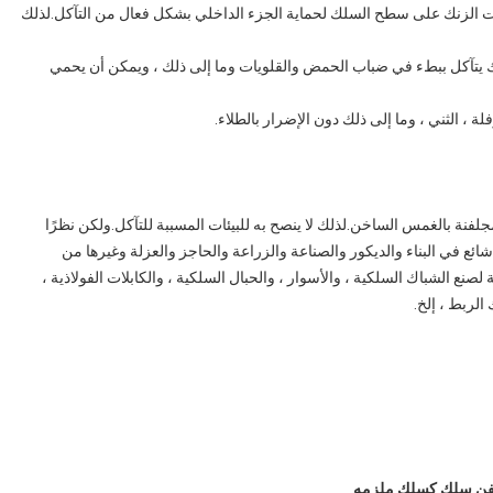
ت الزنك على سطح السلك لحماية الجزء الداخلي بشكل فعال من التآكل.لذلك
ك يتآكل ببطء في ضباب الحمض والقلويات وما إلى ذلك ، ويمكن أن يحمي
ة ، الثني ، وما إلى ذلك دون الإضرار بالطلاء.
جلفنة بالغمس الساخن.لذلك لا ينصح به للبيئات المسببة للتآكل.ولكن نظرًا
ع في البناء والديكور والصناعة والزراعة والحاجز والعزلة وغيرها من
لصنع الشباك السلكية ، والأسوار ، والحبال السلكية ، والكابلات الفولاذية ،
الربط ، إلخ.
ه