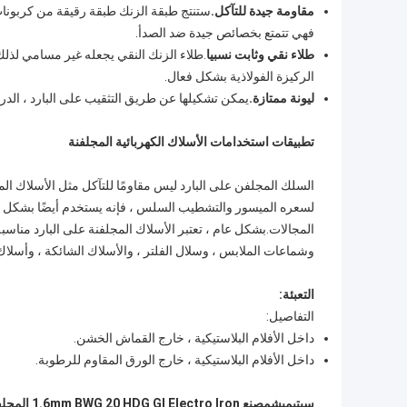
مقاومة جيدة للتآكل.
ستنتج طبقة الزنك طبقة رقيقة من كربونا
فهي تتمتع بخصائص جيدة ضد الصدأ.
طلاء نقي وثابت نسبيا
.طلاء الزنك النقي يجعله غير مسامي لذل
الركيزة الفولاذية بشكل فعال.
ليونة ممتازة.
يمكن تشكيلها عن طريق التثقيب على البارد ، الدرفل
تطبيقات استخدامات الأسلاك الكهربائية المجلفنة
السلك المجلفن على البارد ليس مقاومًا للتآكل مثل الأسلاك الم
لسعره الميسور والتشطيب السلس ، فإنه يستخدم أيضًا بشكل شائ
المجالات.بشكل عام ، تعتبر الأسلاك المجلفنة على البارد مناسبة 
وشماعات الملابس ، وسلال الفلتر ، والأسلاك الشائكة ، وأسلاك 
التعبئة:
التفاصيل:
داخل الأفلام البلاستيكية ، خارج القماش الخشن.
داخل الأفلام البلاستيكية ، خارج الورق المقاوم للرطوبة.
سيتيميش
مصنع 1.6mm BWG 20 HDG GI Electro Iron المجلفن سلك كسلك ملزم