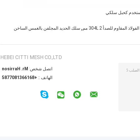
تخدم كحبل سلكي
,
ولاذ المقاوم للصدأ 304L 2 مم
سلك الحديد المجلفن بالغمس الساخن
HEBEI CITTI MESH CO.,LTD
اتصل شخص:
Mr. Harrison
الهاتف ::
+8616631807785