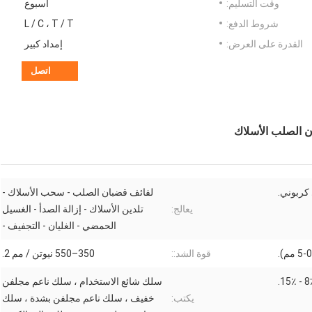
وقت التسليم:
أسبوع
شروط الدفع:
L / C ، T / T
القدرة على العرض:
إمداد كبير
اتصل
كربوني.
لفائف قضبان الصلب - سحب الأسلاك -
يعالج:
تلدين الأسلاك - إزالة الصدأ - الغسيل
الحمضي - الغليان - التجفيف -
قوة الشد::
350–550 نيوتن / مم 2.
8٪ - 1
سلك شائع الاستخدام ، سلك ناعم مجلفن
يكتب:
خفيف ، سلك ناعم مجلفن بشدة ، سلك