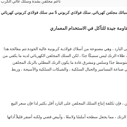
ناعم مجلفن بشدة وسلك عالي الكرب
ائك مجلفن كهربائي
,
سلك فولاذي كربوني 5 مم
,
سلك فولاذي كربوني كهربائي
ومة جيدة للتآكل في الاستخدام المعماري
ى البارد ، وهي مصنوعة من أسلاك فولاذية كربونية عالية الجودة.تتم معالجة هذا
طلاء الزنك ليس سميكًا جدًا ، لكن السلك المجلفن الكهربائي لديه ما يكفي من
 متوسط ​​جدًا وسلس ومشرق.عادة ما يكون الزنك المطلي بالزنك المجلفن
بشكل أساسي في صناعة المسامير والحبال السلكية ، والشبكات السلكية والأسيجة ، وربط
، فإن تكلفة إنتاج السلك المجلفن على البارد أقل بكثير.لذا فإن سعر البيع
لزنك ، مما يجعل سطحه أملسًا ولامعًا ، وأبيض فضي ولكنه أصفر قليلاً.أدائها