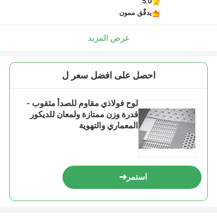
5.0
يدقّق ممون
عرض المزيد
احصل على افضل سعر ل
لوح فولاذي مقاوم للصدأ مثقوب -
قدرة وزن ممتازة ولمعان للديكور
المعماري والتهوية
استمر