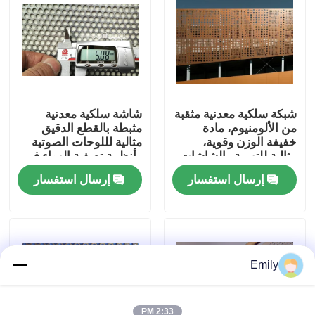
جولة في المصنع
مراقبة الجودة
شبكة سلكية معدنية مثقبة
شاشة سلكية معدنية
من الألومنيوم، مادة
مثبطة بالقطع الدقيق
اتصل بنا
خفيفة الوزن وقوية،
مثالية لللوحات الصوتية
مثالية للتهوية والشاشات
وأنظمة تصفية الهواء في
والحواجز الواقية
المباني التجارية
أخبار
إرسال استفسار
إرسال استفسار
القضايا
توسيع شبكة الأسلاك المعدنية
Emily
شبكة أسلاك معدنية مثقبة
2:33 PM