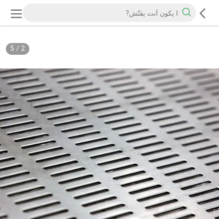
5
/
2