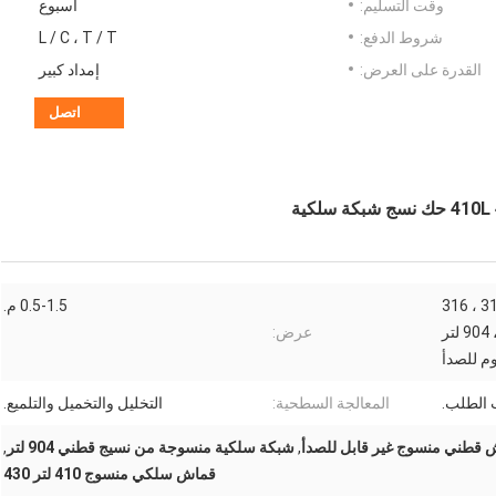
وقت التسليم:
أسبوع
شروط الدفع:
L / C ، T / T
القدرة على العرض:
إمداد كبير
اتصل
302 ، 304 ، 304 لتر ، 310 ، 316 ، 316
0.5-1.5 م.
لتر ، 321 ، 410 ، 410 لتر ، 430 ، 904 لتر
عرض:
وم للصدأ
المعالجة السطحية:
التخليل والتخميل والتلميع.
 قطني منسوج غير قابل للصدأ
,
شبكة سلكية منسوجة من نسيج قطني 904 لتر
,
قماش سلكي منسوج 410 لتر 430