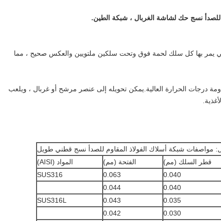
 للصدأ نسج حك لشاشة الغربال ، شبكة الطين.
التي يمر بها كل سلك لحمة فوق وتحت سلكين ملتويين والعكس صحيح ، مما
اومة درجات الحرارة العالية.يمكن تحويله إلى عنصر مرشح أو غربال ، ويلعب
أغذية.
: مواصفات شبكة أسلاك الفولاذ المقاوم للصدأ نسج قطني طويل
قطر السلك (مم)
الفتحة (مم)
المواد (AISI)
SUS316
0.063
0.040
0.044
0.040
SUS316L
0.043
0.035
0.042
0.030