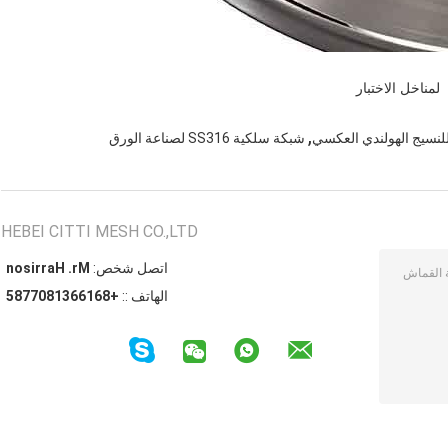
لمناخل الاختبار
,
لنسيج الهولندي العكسي
شبكة سلكية SS316 لصناعة الورق
HEBEI CITTI MESH CO.,LTD
اتصل شخص:
Mr. Harrison
الهاتف ::
+8616631807785