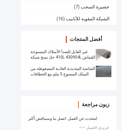
حصيرة السحب
(7)
الشبكة المقوية للأنابيب
(16)
أفضل المنتجات
غير القابل للصدأ الأسلاك المنسوجة
القماش 410L 430904L حك نسج شبكة
سلكية
الشاشة المتذبذبة العادية المضغوطة من
السلك المنسوج 5 ملم مع الخطافات
زبون مراجعة
لنتحدث عن العمل. اتصل بنا وسنناقش أكثر.
—— عزيزي العميل