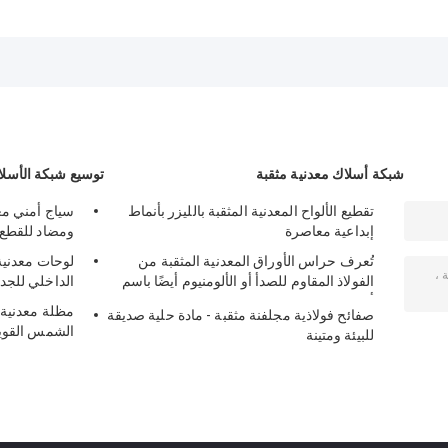
شبكة أسلاك معدنية مثقبة
توسيع شبكة الأسلا
تقطيع الألواح المعدنية المثقبة بالليزر بأنماط
سياج أمني مع
إبداعية معاصرة
ومضاد للقطع
تُعرف حراس الأوراق المعدنية المثقبة من
لوحات معدنية
الفولاذ المقاوم للصدأ أو الألومنيوم أيضًا باسم
الداخلي للجدر
أغطية المزراب
مظلة معدنية
صفائح فولاذية مجلفنة مثقبة - مادة حلية صديقة
الشمس القوي
للبيئة ومتينة