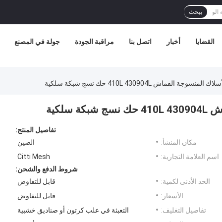
يبحث
القضايا
أخبار
اتصل بنا
مراقبة الجودة
جولة في المصنع
جة القماش 410L 430904L حك نسج شبكة سلكية
سلكية
تفاصيل المنتج:
مكان المنشأ:
الصين
اسم العلامة التجارية:
Citti Mesh
شروط الدفع والشحن:
الحد الأدنى لكمية:
قابل للتفاوض
الأسعار:
قابل للتفاوض
تفاصيل التغليف:
التعبئة في علب كرتون أو صناديق خشبية